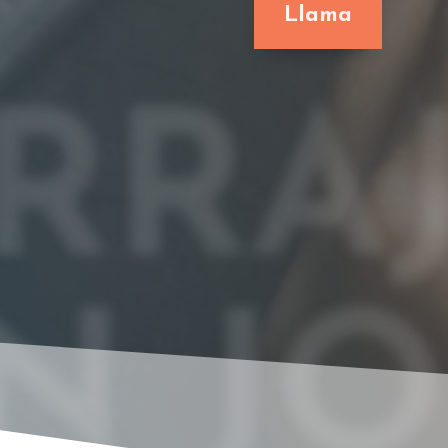
Llama
RRAJ
N JO