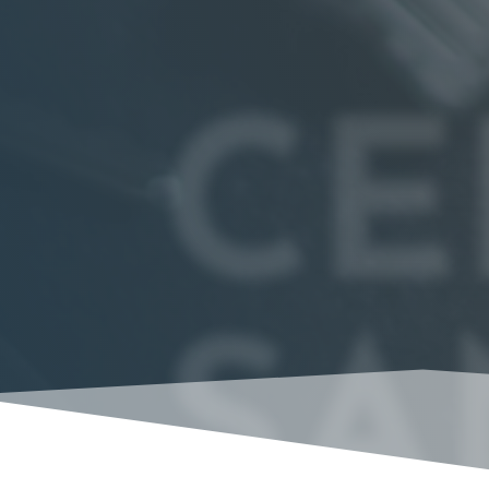
CE
SA