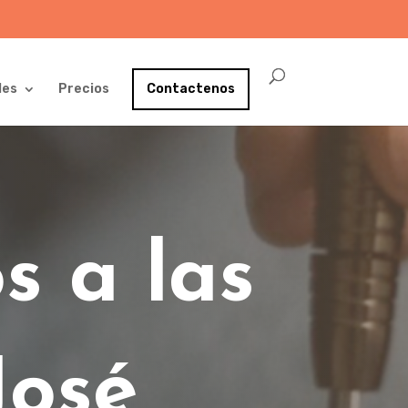
les
Precios
Contactenos
s a las
José