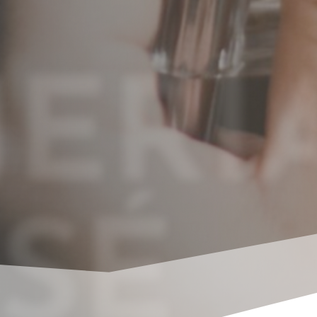
ERI
SÉ