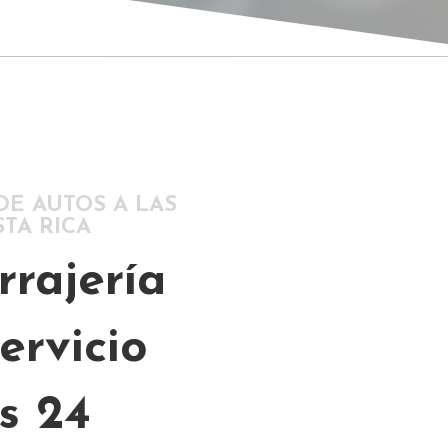
DE AUTOS A LAS
TA RICA
rajería
ervicio
s 24