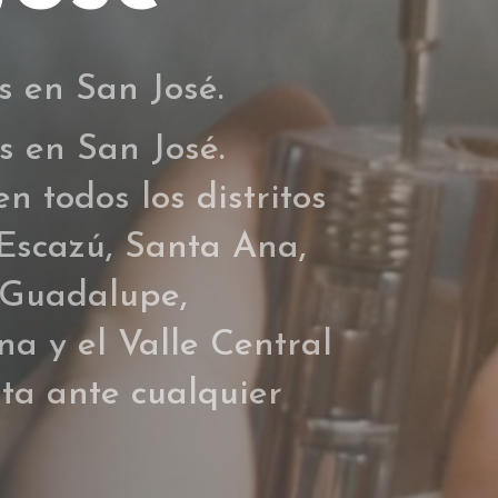
s en San José.
s en San José.
n todos los distritos
Escazú, Santa Ana,
 Guadalupe,
na y el Valle Central
ta ante cualquier