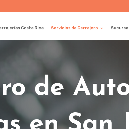
errajerías Costa Rica
Servicios de Cerrajero
Sucursa
ro de Auto
as en San 