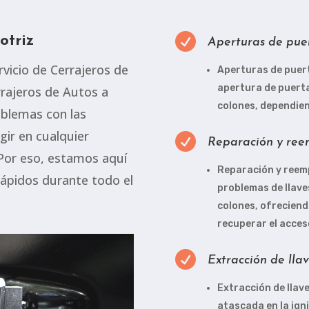

otriz
Aperturas de puer
vicio de Cerrajeros de
Aperturas de puert
apertura de puerta
rrajeros de Autos a
colones, dependiend
blemas con las
gir en cualquier

Reparación y reem
Por eso, estamos aquí
Reparación y reemp
 rápidos durante todo el
problemas de llave
colones, ofreciend
recuperar el acceso

Extracción de llav
Extracción de llave
atascada en la ign