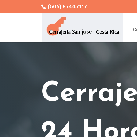
(506) 87447117
C
Cerraje
24 Hor