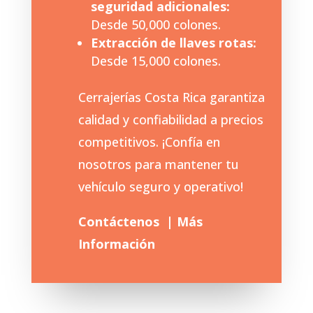
seguridad adicionales:
Desde 50,000 colones.
Extracción de llaves rotas:
Desde 15,000 colones.
Cerrajerías Costa Rica garantiza
calidad y confiabilidad a precios
competitivos. ¡Confía en
nosotros para mantener tu
vehículo seguro y operativo!
Contáctenos | Más
Información