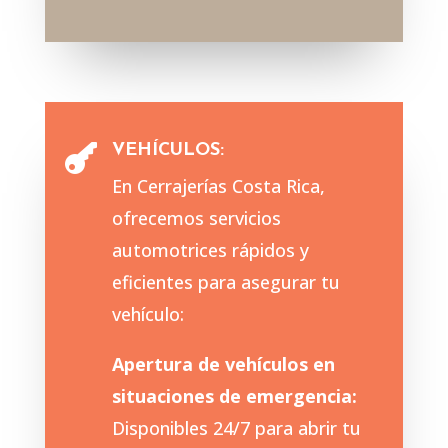
VEHÍCULOS:

En Cerrajerías Costa Rica,
ofrecemos servicios
automotrices rápidos y
eficientes para asegurar tu
vehículo:
Apertura de vehículos en
situaciones de emergencia:
Disponibles 24/7 para abrir tu