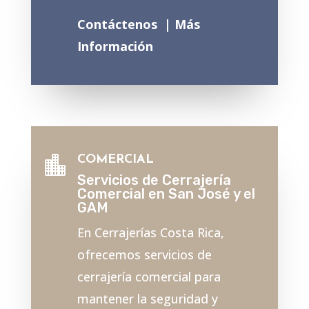
Contáctenos |
Más
Información
COMERCIAL

Servicios de Cerrajería
Comercial en San José y el
GAM
En Cerrajerías Costa Rica,
ofrecemos servicios de
cerrajería comercial para
mantener la seguridad y