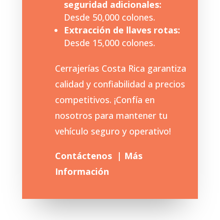
seguridad adicionales:
Desde 50,000 colones.
Extracción de llaves rotas:
Desde 15,000 colones.
Cerrajerías Costa Rica garantiza
calidad y confiabilidad a precios
competitivos. ¡Confía en
nosotros para mantener tu
vehículo seguro y operativo!
Contáctenos | Más
Información