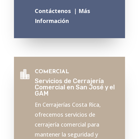
Contáctenos |
Más
Información
COMERCIAL

Servicios de Cerrajería
Comercial en San José y el
GAM
En Cerrajerías Costa Rica,
ofrecemos servicios de
cerrajería comercial para
mantener la seguridad y