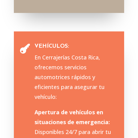
VEHÍCULOS:

En Cerrajerías Costa Rica,
ofrecemos servicios
automotrices rápidos y
eficientes para asegurar tu
vehículo:
Apertura de vehículos en
situaciones de emergencia:
Disponibles 24/7 para abrir tu